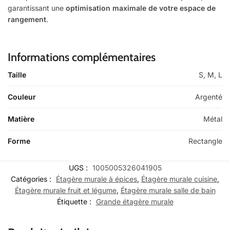
garantissant une
optimisation maximale de votre espace de
rangement
.
Informations complémentaires
Taille
S, M, L
Couleur
Argenté
Matière
Métal
Forme
Rectangle
UGS :
1005005326041905
Catégories :
Étagère murale à épices
,
Étagère murale cuisine
,
Étagère murale fruit et légume
,
Étagère murale salle de bain
Étiquette :
Grande étagère murale