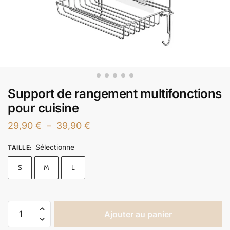
Support de rangement multifonctions
pour cuisine
29,90
€
–
39,90
€
Sélectionne
TAILLE
:
S
M
L
Ajouter au panier