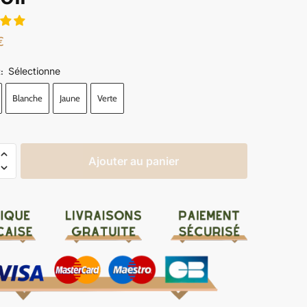
€
Sélectionne
R
:
Blanche
Jaune
Verte
Ajouter au panier