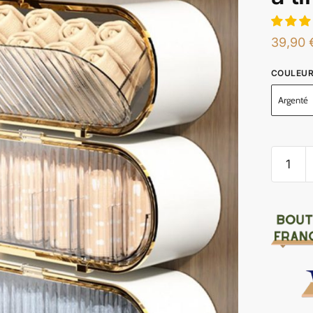
39,90
COULEU
Argenté