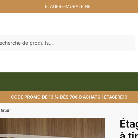
ETAGERE-MURALE.NET
rche
CODE PROMO DE 10 % DÈS 70€ D’ACHATS | ETAGERE10
tiroir
Éta
à ti