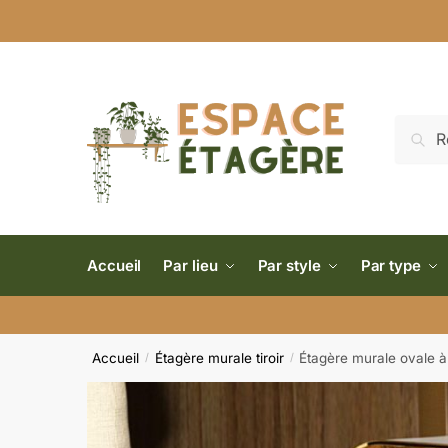
Reche
Accueil
Par lieu
Par style
Par type
Accueil
Étagère murale tiroir
Étagère murale ovale à 
/
/