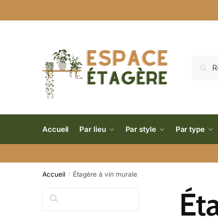
Reche
Accueil
Par lieu
Par style
Par type
Accueil
Étagère à vin murale
/
Éta
Rechercher