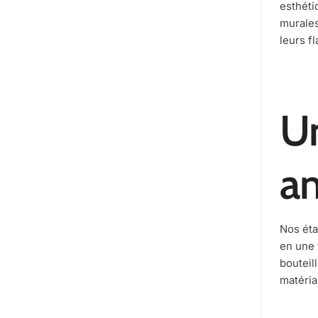
esthéti
murales
leurs f
Un
am
Nos éta
en une 
bouteil
matéria