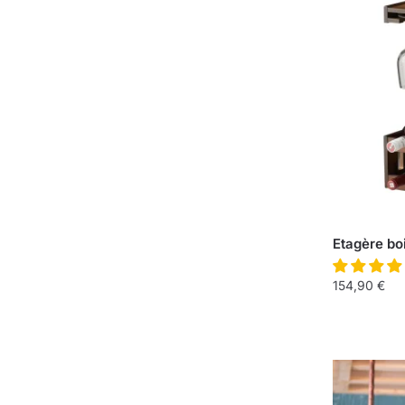
Etagère boi
154,90
€