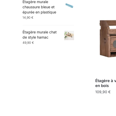
Étagère murale
chaussure bleue et
épurée en plastique
14,90
€
Étagère murale chat
de style hamac
49,90
€
Étagère à v
en bois
109,90
€