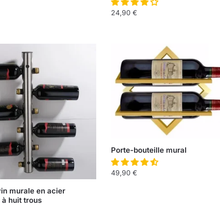
24,90
€
Porte-bouteille mural
49,90
€
vin murale en acier
à huit trous