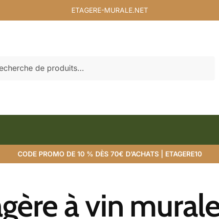
ETAGERE-MURALE.NET
rche
CODE PROMO DE 10 % DÈS 70€ D’ACHATS | ETAGERE10
gère à vin mural