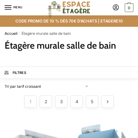
MENU
0
CODE PROMO DE 10 % DÈS 70€ D’ACHATS | ETAGERE10
Accueil
Étagère murale salle de bain
/
Étagère murale salle de bain
FILTRES
1
2
3
4
5