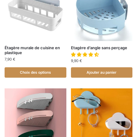
Étagère murale de cuisine en
Etagère d’angle sans perçage
plastique
7,90
€
9,90
€
Choix des options
Ajouter au panier