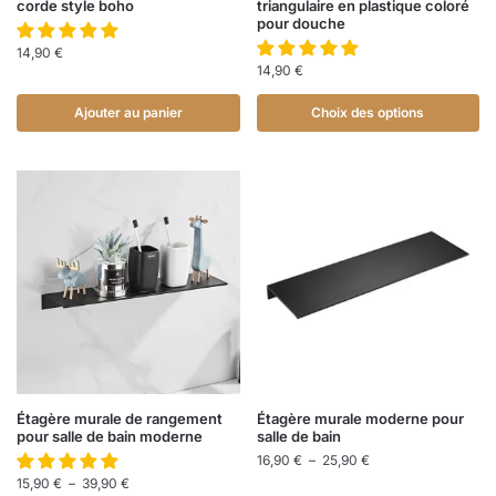
corde style boho
triangulaire en plastique coloré
pour douche
14,90
€
14,90
€
Ajouter au panier
Choix des options
Étagère murale de rangement
Étagère murale moderne pour
pour salle de bain moderne
salle de bain
16,90
€
–
25,90
€
15,90
€
–
39,90
€