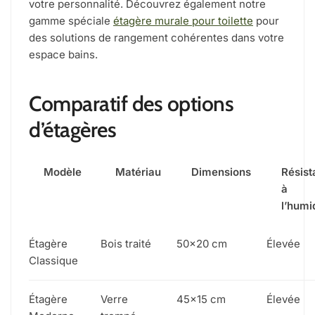
votre personnalité. Découvrez également notre
gamme spéciale
étagère murale pour toilette
pour
des solutions de rangement cohérentes dans votre
espace bains.
Comparatif des options
d’étagères
Modèle
Matériau
Dimensions
Résis
à
l’humi
Étagère
Bois traité
50×20 cm
Élevée
Classique
Étagère
Verre
45×15 cm
Élevée