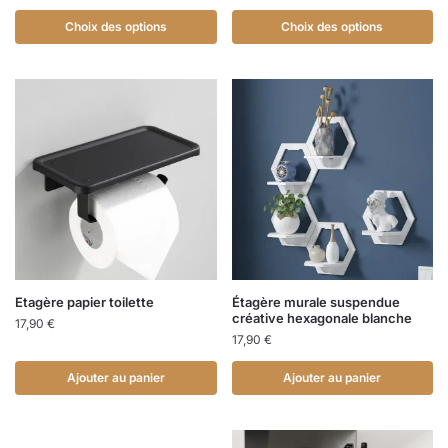
Choix des options
Choix des options
Etagère papier toilette
Étagère murale suspendue
créative hexagonale blanche
17,90
€
17,90
€
Ajouter au panier
Ajouter au panier