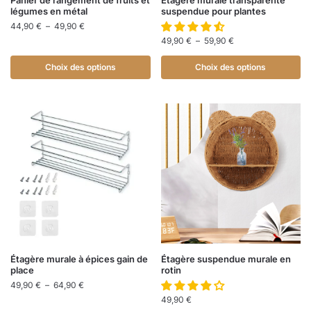
Panier de rangement de fruits et
Étagère murale transparente
légumes en métal
suspendue pour plantes
44,90
€
–
49,90
€
49,90
€
–
59,90
€
Choix des options
Choix des options
Étagère murale à épices gain de
Étagère suspendue murale en
place
rotin
49,90
€
–
64,90
€
49,90
€