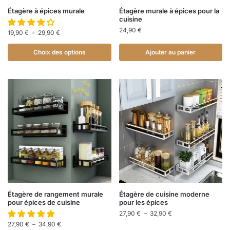
Étagère à épices murale
Étagère murale à épices pour la
cuisine
24,90
€
19,90
€
–
29,90
€
Choix des options
Ajouter au panier
Étagère de rangement murale
Étagère de cuisine moderne
pour épices de cuisine
pour les épices
27,90
€
–
32,90
€
27,90
€
–
34,90
€