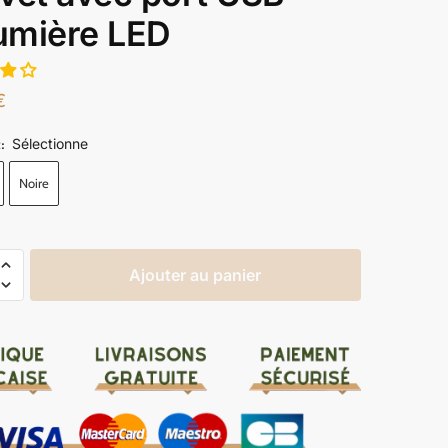
lumière LED
€
Sélectionne
R
:
Noire
Ajouter au panier