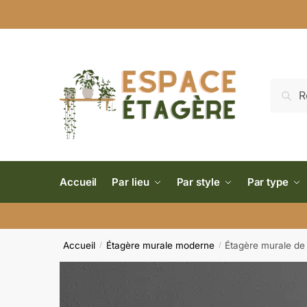
Reche
Accueil
Par lieu
Par style
Par type
Accueil
Étagère murale moderne
Étagère murale de
/
/