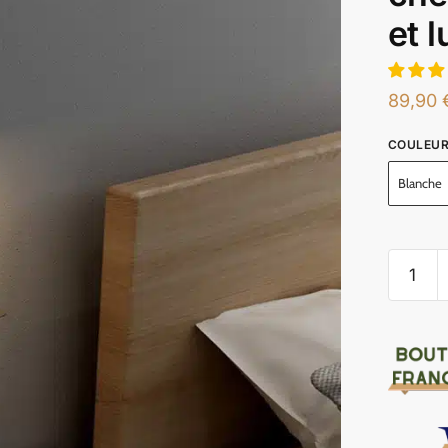
et 
89,90
COULEU
Blanche