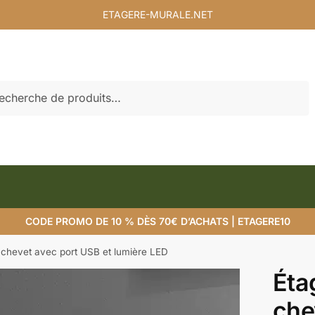
ETAGERE-MURALE.NET
rche
CODE PROMO DE 10 % DÈS 70€ D’ACHATS | ETAGERE10
 chevet avec port USB et lumière LED
Éta
che