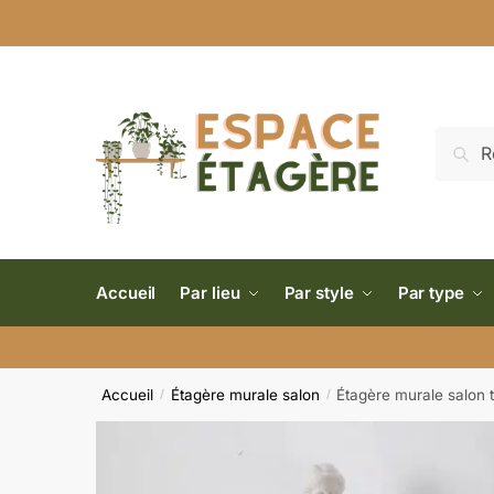
Reche
Accueil
Par lieu
Par style
Par type
Accueil
Étagère murale salon
Étagère murale salon 
/
/