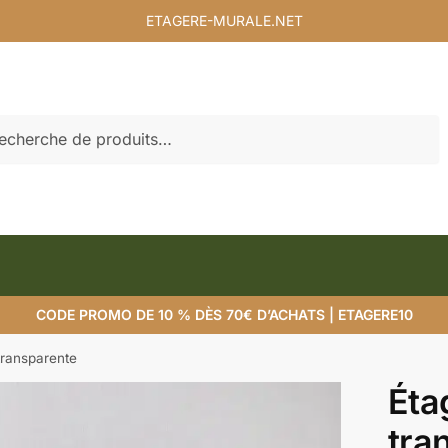
ETAGERE-MURALE.NET
rche
CODE PROMO DE 10 % DÈS 70€ D’ACHATS | ETAGERE10
transparente
Éta
tra