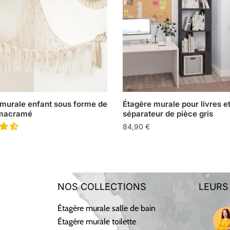
 murale enfant sous forme de
Étagère murale pour livres e
n macramé
séparateur de pièce gris
84,90
€
NOS COLLECTIONS
LEURS
Étagère murale salle de bain
Étagère murale toilette