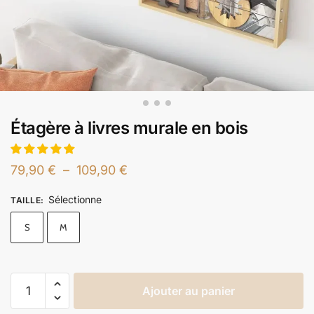
Étagère à livres murale en bois
79,90
€
–
109,90
€
Sélectionne
TAILLE
:
S
M
Ajouter au panier