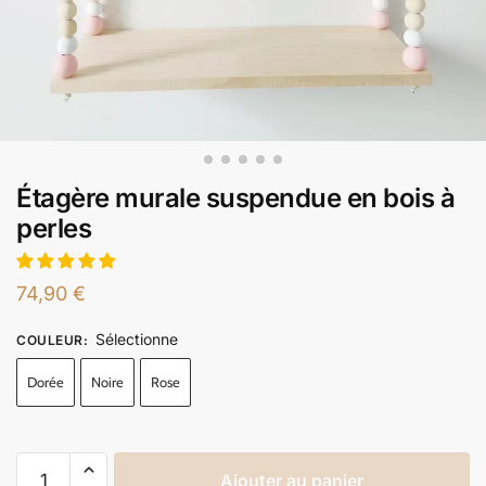
Étagère murale suspendue en bois à
perles
74,90
€
Sélectionne
COULEUR
:
Dorée
Noire
Rose
Ajouter au panier