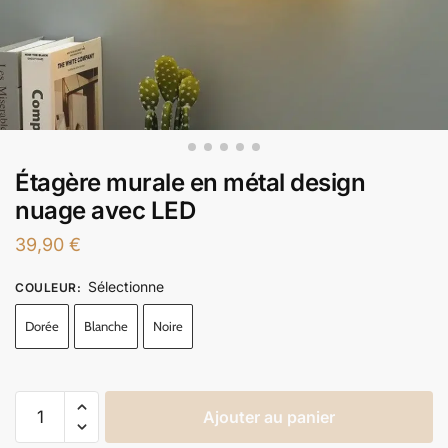
Étagère murale en métal design
nuage avec LED
39,90
€
Sélectionne
COULEUR
:
Dorée
Blanche
Noire
Ajouter au panier