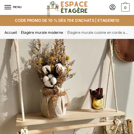
MENU
0
CODE PROMO DE 10 % DÈS 70€ D’ACHATS | ETAGERE10
Accueil
Étagère murale moderne
Étagère murale cuisine en corde avec crochet
/
/