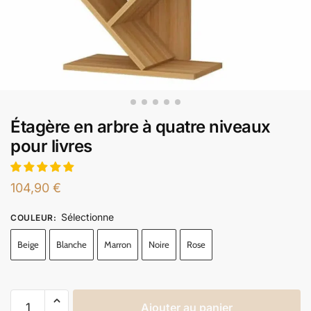
Étagère en arbre à quatre niveaux
pour livres
104,90
€
Sélectionne
COULEUR
:
Beige
Blanche
Marron
Noire
Rose
Ajouter au panier