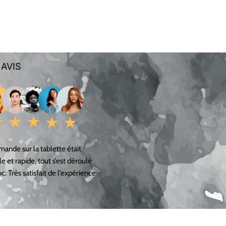
 AVIS
ande sur la tablette était
le et rapide, tout s’est déroulé
c. Très satisfait de l’expérience