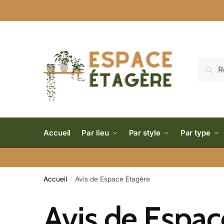
Reche
Accueil
Par lieu
Par style
Par type
Accueil
Avis de Espace Étagère
/
Avis de Espac