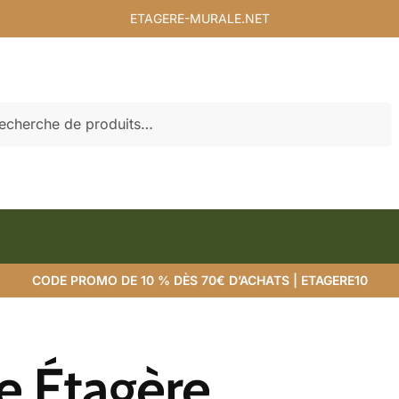
ETAGERE-MURALE.NET
rche
CODE PROMO DE 10 % DÈS 70€ D’ACHATS | ETAGERE10
e Étagère